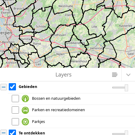
Loading groenzoekerBereikbaarheid map data...
Zoek in een gemeente
Layers
Gebieden
Bossen en natuurgebieden
Parken en recreatiedomeinen
Parkjes
Te ontdekken