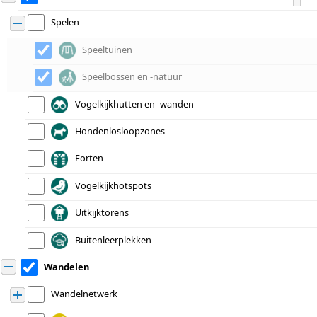
Spelen
Still working. Loading
groenzoekerBereikbaarheid map data...
Speeltuinen
© OpenStreetMap
Speelbossen en -natuur
Vogelkijkhutten en -wanden
Hondenlosloopzones
Forten
Vogelkijkhotspots
Uitkijktorens
Buitenleerplekken
Wandelen
Wandelnetwerk