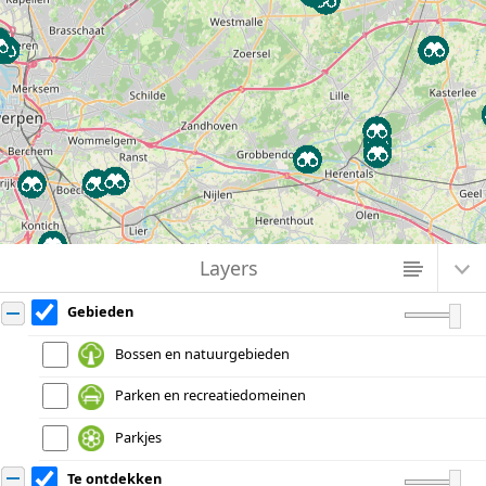
Loading groenzoekerBereikbaarheid map data...
Zoek in een gemeente
Layers
Gebieden
Bossen en natuurgebieden
Parken en recreatiedomeinen
Parkjes
Te ontdekken