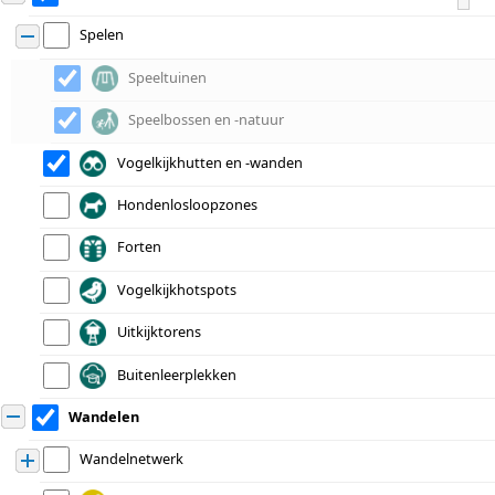
Spelen
Still working. Loading Gemeentenamen map
data...
Speeltuinen
© OpenStreetMap
Speelbossen en -natuur
Vogelkijkhutten en -wanden
Hondenlosloopzones
Forten
Vogelkijkhotspots
Uitkijktorens
Buitenleerplekken
Wandelen
Wandelnetwerk